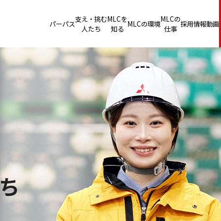
支え・挑む
MLCを
MLCの
パーパス
MLCの環境
採用情報
動画
人たち
知る
仕事
ち