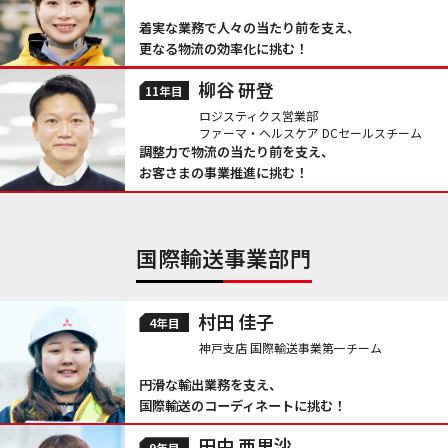
着実な業務で人々の当たり前を支え、
更なる物流の効率化に挑む！
柳谷 研登
11年目
ロジスティクス営業部
ファーマ・ヘルスケア DCセールスチーム
調整力で物流の当たり前を支え、
お客さまの事業推進に挑む！
国際輸送事業部門
村田 佳子
4年目
神戸支店 国際輸送事業第一チーム
円滑な輸出業務を支え、
国際輸送のコーディネートに挑む！
田中 亜里沙
9年目