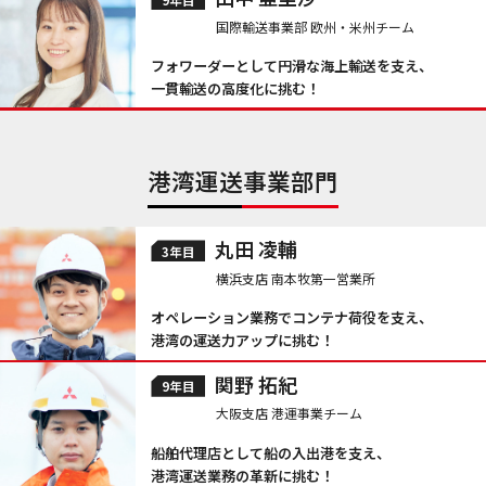
国際輸送事業部 欧州・米州チーム
フォワーダーとして円滑な海上輸送を支え、
一貫輸送の高度化に挑む！
港湾運送事業部門
丸田 凌輔
3年目
横浜支店 南本牧第一営業所
オペレーション業務でコンテナ荷役を支え、
港湾の運送力アップに挑む！
関野 拓紀
9年目
大阪支店 港運事業チーム
船舶代理店として船の入出港を支え、
港湾運送業務の革新に挑む！