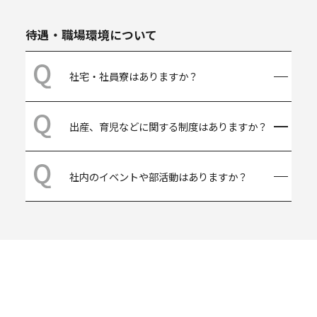
す。みなさんが貨物を持ったり運んだりと
かなど）を申告する「自己申告制度」があ
社員が自ら継続的・自律的に学習し、個人
いった作業を行うことはありませんが、安
ります。総合職は様々な地域において、エ
のキャリア形成を支援する環境として、全
待遇・職場環境について
全確保のために所定のユニフォームやヘル
リア総合職は東日本（東京・横浜）、中部
社員を対象とした企業内大学である「MLC
メット等の着用が義務付けられています。
（名古屋）、関西（大阪・神戸）、九州
アカデミー」を開校しています。従来から
（福岡）の各エリア内で幅広い業務を経験
ある階層別研修や語学、資格取得講座に加
社宅・社員寮はありますか？
できるよう、申告の内容や職務適性などを
えて、専門性を獲得する講座、ベテラン社
総合的に考慮したうえで、数年ごとに異動
員による社内経験値共有講座、社員の声か
総合職を対象に寮と社宅を用意していま
が行われます。
ら生まれた「失敗事例の共有」講座、異業
出産、育児などに関する制度はありますか？
す。会社生活に早く慣れ、先輩社員等との
種との交流講座、外部教育機関への派遣
繋がりを形成するといった観点から、入社
等、多彩なコンテンツがあります。詳しく
時は入寮を原則としています。
出産に関しては、妊娠期の通院休暇や産前
は
こちら
をご参照ください。
社内のイベントや部活動はありますか？
産後休暇、育児休業、出産付添休暇制度等
があります。復職後は看護等休暇や、短時
間勤務、在宅勤務等、無理なく仕事と育児
毎年、野球、フットサル、テニスの全店対
の両立ができるよう制度を整えています。
抗大会を開催しており、社員の交流の場と
なっています。そのほか、地域ごとに様々
な
部活動
があります。
〒103-0027 東京都中央区日本橋1-19-1