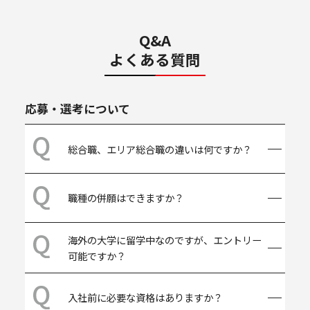
Q&A
よくある質問
応募・選考について
総合職、エリア総合職の違いは何ですか？
転居を伴う異動の有無です。総合職は海外
職種の併願はできますか？
を含む様々な地域において、エリア総合職
は主として一定地域において幅広い業務に
携わり、事業の成長やマネジメントを担う
選考の段階で、いずれかを選択して頂きま
海外の大学に留学中なのですが、エントリー
ことが期待されています。
す。会社説明会などで情報提供の機会を設
可能ですか？
けていますので、ご自身の希望するキャリ
アに合わせて選択してください。
当社の採用スケジュールに合わせて頂く必
入社前に必要な資格はありますか？
要がありますが、エントリー可能です。