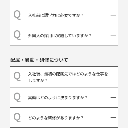
特にありません。入社後、物流に関する知
入社前に語学力は必要ですか？
識を習得できる制度がありますのでご安心
ください。
採用選考時は語学力についての要件はあり
外国人の採用は実施していますか？
ませんが、日常的に英語を使う部署もある
ため、一定程度の英語力は必要となりま
す。また、今後さらに海外展開が進む中
国籍や年齢といった制限はありません。留
で、英語以外に様々な国の言葉が必要とさ
学生の方のエントリーもお待ちしていま
配属・異動・研修について
れる場面もありますので、「自分の語学力
す。
を活かして働きたい」という方には良い
入社後、最初の配属先ではどのような仕事を
チャンスになると思います。
しますか？
原則、入社後数年間は、物流の最前線であ
異動はどのように決まりますか？
る高機能倉庫・配送センターや、巨大コン
テナ船が着岸するコンテナターミナルと
いった現場（営業所）に勤務し、実務を経
年に２回、現在担当している仕事に対する
験しながらロジスティクスの基礎知識を学
どのような研修がありますか？
満足度および自身のキャリアプラン等（ど
び、キャリアアップを図っていただきま
の部署で働きたいか、どの地域で働きたい