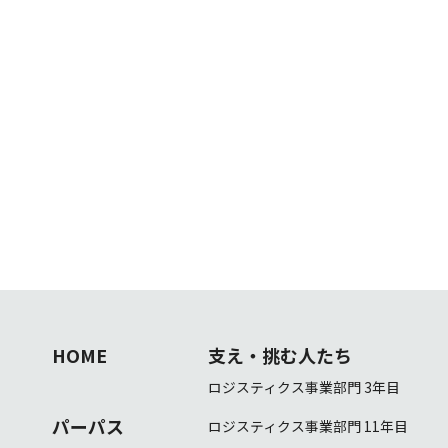
日本橋ダイヤビルディング
三菱倉庫株式会社 人事部採用・研修チーム 採用担当
03-3278-6648
tel：
jinji@mitsubishi-logistics.co.jp
e-mail：
HOME
支え・挑む人たち
ロジスティクス事業部門 3年目
パーパス
ロジスティクス事業部門 11年目